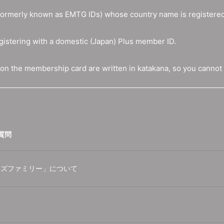
formerly known as EMTG IDs) whose country name is registered
gistering with a domestic (Japan) Plus member ID.
on the membership card are written in katakana, so you cannot r
質問
リフライズファミリー」について
。