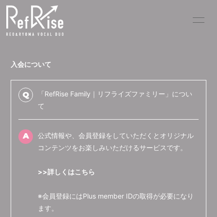
HOME
INFORMATION
入会について
SCHEDULE
PROFILE
PICK UP VIDEO
DISCOGRAPHY
「RefRise Family｜リフライズファミリー」につい
Q
て
MOVIE
PHOTO
A
公式情報や、会員登録をしていただくとオリジナル
BLOG
RADIO
コンテンツをお楽しみいただけるサービスです。
Q&A
>>詳しくはこちら
※会員登録にはPlus member IDの取得が必要になり
ます。