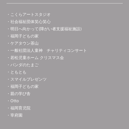
・こくらアートスタジオ
・社会福祉団体笑心笑心
・明日へ向かって(障がい者支援福祉施設)
・福岡子どもの家
・ケアタウン茶山
・一般社団法人童神 チャリティコンサート
・若松児童ホーム クリスマス会
・パンダのたまご
・ともとも
・スマイルプレゼンツ
・福岡子どもの家
・親の学び舎
・Otto
・福岡育児院
・宰府園