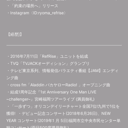
・「約束の場所へ」リリース
・
Instagram〈ID:ryoma_refrise〉
【経歴]】
・2016年7月11日「RefRise」ユニットを結成
・TVQ「TVJACKオーディション」グランプリ
・テレビ東京系列、情報発信バラエティ番組【JAM】エンディ
ング曲
・cross fm「Aladdin バカヤローRadio! 」オープニング曲
・結成1周年記念『1st Anniversary One Man LIVE
~challenger~』宮崎福岡ツアーライブ (満員御礼)
・「一歩ずつ」オリコンデイリーチャート全国7位!九州で1位を
獲得! ・デビュー記念コンサート(2018年6月26日)、NEW
YEAR コンサート(2019年1 月 5日)福岡市立中央市民センター単
独コンサート(両日500席満員御礼)