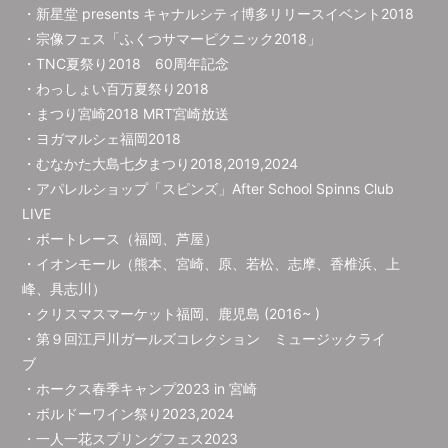
・新星堂 presents キャナルシティ博多リリースイベント2018
・宗像フェス「ふくつサマーピクニック2018」
・TNC夏祭り2018 60周年記念
・わっしょい百万夏祭り2018
・まつり宮崎2018 MRT宮崎放送
・ヨガマルシェ福岡2018
・むなかた大島七夕まつり2018,2019,2024
・アパレルショップ「スピンズ」After School Spinns Club
LIVE
・ボートレース（福岡、芦屋）
・イオンモール（熊本、宮崎、原、若松、志摩、香椎浜、上
峰、具志川）
・クリスマスマーケット福岡、鹿児島 (2016~ )
・第９回江戸川ガールズコレクション ミュージックライ
ブ
・ホークス春季キャンプ2023 in 宮崎
・ボルドーワイン祭り2023,2024
・一人一花スプリングフェス2023