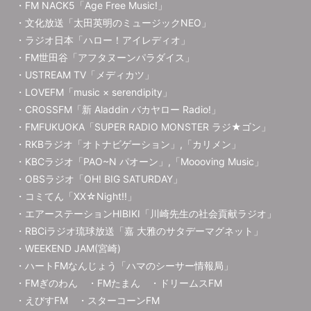
・FM NACK5「Age Free Music!」
・文化放送「太田英明のミュージックNEO」
・ラジオ日本「ハロー！アイレディオ」
・FM世田谷「アフタヌーンパラダイス」
・USTREAM TV「メディカツ」
・LOVEFM「music × serendipity」
・CROSSFM「新 Aladdin バカヤロー Radio!」
・FMFUKUOKA「SUPER RADIO MONSTER ラジ★ゴン」
・RKBラジオ「オトナビゲーション」,「カリメン」
・KBCラジオ「PAO~N パオーン」,「Moooving Music」
・OBSラジオ「OH! BIG SATURDAY」
・コミてん「XX☆Night!!」
・エアーステーションHIBIKI「川崎先生の社会貢献ラジオ」
・RBCiラジオ琉球放送「嘉 大雅のサタデーマグネット」
・WEEKEND JAM(宮崎)
・ハートFMなんじょう「ハマのシーサー情報局」
・FMぎのわん ・FMたまん ・ドリームスFM
・えびすFM ・スターコーンFM