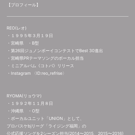
【プロフィール】
REO(レオ)
・１９９５年３月１９日
・宮崎県 ・B型
・第26回ジュノンボーイコンテストでBest 30進出
・宮崎県PRテーマソングのボーカル担当
・ミニアルバム《コトバ》リリース
・
Instagram 〈ID:reo_refrise〉
RYOMA(リョウマ)
・１９９２年１１月８日
・沖縄県 ・O型
・ボーカルユニット「UNION」として、
プロバスケbjリーグ「ライジング福岡」の
公式応援ソングを2シーズン担当(2014〜2015、2015〜2016)