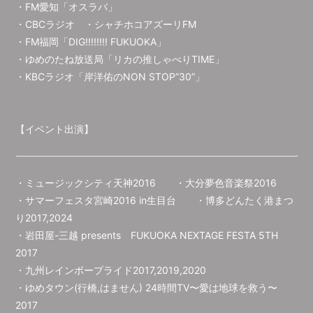
・FM愛知「オスラバ」
・CBCラジオ ・シャチホコアズーリFM
・FM福岡「DIG!!!!!!!! FUKUOKA」
・ゆめのたね放送局「リカの推しゃべりTIME」
・KBCラジオ「岸洋佑のNON STOP”30”」
【イベント出演】
・ミュージックシティ天神2016 ・大分夢色音楽祭2016
・サマーフェスタ宮崎2016 in生目台 ・博多どんたく港まつ
り2017,2024
・岩田屋-三越 presents FUKUOKA NEXTAGE FESTA 5TH
2017
・九州レインボープライド2017,2019,2020
・ゆめタウン(行橋,はません) 24時間TV〜愛は地球を救う〜
2017