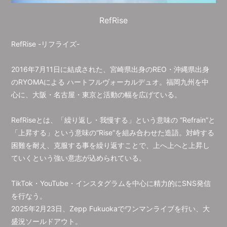
会員登録
ログイン
RefRise
RefRise -リフライズ-
2016年7月11日に結成された、宮崎県出身のREO・沖縄県出身
のRYOMAによる ハートフルヴォーカルデュオ。福岡九州を中
心に、大阪・名古屋・東京と活動の幅を広げている。
RefRiseとは、「繰り返し・我慢する」という意味の “Refrain”と
「上昇する」という意味の“Rise”を組み合わせた造語。対峙する
困難を耐え、克服する事を繰り返すことで、上へ上へと上昇し
ていくという強い意志が込められている。
TikTok・YouTube・インスタグラムを中心に精力的にSNS発信
を行なう。
2025年2月23日、Zepp Fukuokaでワンマンライブを行い、大
盛況ソールドアウト。