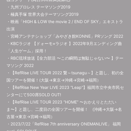
・九州プロレス テーマソング2019
・極真手塚 世界大会テーマソング2019
・映画「HIGH & LOW the movie 2 / END OF SKY」エキストラ
出演
・宮崎アンテナショップ「みやざき館KONNE」PRソング 2022
・KBCラジオ 【ドォーモ×ラジオ 】2022年9月エンディング曲
「人生ゲーム」採用！
・RBC琉球放送【全力部活 〜この瞬間は無駄じゃない〜 】テー
マソング 2022
・【RefRise LIVE TOUR 2022 繋～tsunagu～】と題し、初の全
国ツアーを開催！(大阪→東京→沖縄→宮崎→福岡）
・【RefRise New Year LIVE 2023 “Leap”】福岡市立中央市民セ
ンターにて500席SOLD OUT!
・【RefRise LIVE TOUR 2023 “HOME” 〜おかえりとただい
ま〜】と題し、二度目の全国ツアーを開催！ (沖縄→大阪→名
古屋→東京→宮崎→福岡）
・2023/7/22「RefRise 7th anniversary ONEMANLIVE」 福岡