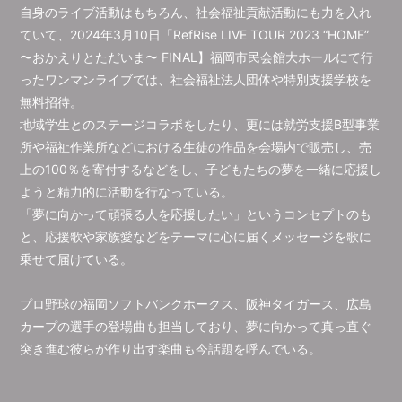
自身のライブ活動はもちろん、社会福祉貢献活動にも力を入れ
ていて、2024年3月10日「RefRise LIVE TOUR 2023 “HOME”
〜おかえりとただいま〜 FINAL】福岡市民会館大ホールにて行
ったワンマンライブでは、社会福祉法人団体や特別支援学校を
無料招待。
地域学生とのステージコラボをしたり、更には就労支援B型事業
所や福祉作業所などにおける生徒の作品を会場内で販売し、売
上の100％を寄付するなどをし、子どもたちの夢を一緒に応援し
ようと精力的に活動を行なっている。
「夢に向かって頑張る人を応援したい」というコンセプトのも
と、応援歌や家族愛などをテーマに心に届くメッセージを歌に
乗せて届けている。
プロ野球の福岡ソフトバンクホークス、阪神タイガース、広島
カープの選手の登場曲も担当しており、夢に向かって真っ直ぐ
突き進む彼らが作り出す楽曲も今話題を呼んでいる。