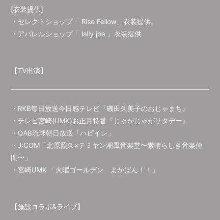
[衣装提供]
・セレクトショップ「 Rise Fellow」衣装提供。
・アパレルショップ「 lally joe 」衣装提供
【TV出演】
・RKB毎日放送今日感テレビ『磯田久美子のおじゃまち』
・テレビ宮崎(UMK)お正月特番『じゃがじゃがサタデー』
・QAB琉球朝日放送「ハピイレ」
・J:COM「北原照久×テミヤン潮風音楽堂〜素晴らしき音楽仲
間〜」
・宮崎UMK 「火曜ゴールデン よかばん！！」
【施設コラボ&ライブ】