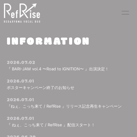
HOME
INFORMATION
INFORMATION
SCHEDULE
PROFILE
PICK UP VIDEO
DISCOGRAPHY
2026.07.02
『 BARI-JAM vol.4 〜Road to IGNITION〜 』出演決定！
MOVIE
PHOTO
2026.07.01
ポスターキャンペーン終了のお知らせ
BLOG
RADIO
2026.07.01
Q&A
『ねぇ、こっち来て / RefRise 』リリース記念再生キャンペーン
2026.07.01
『 ねぇ、こっち来て / RefRise 』配信スタート！